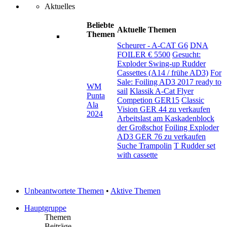
Aktuelles
Beliebte
Aktuelle Themen
Themen
Scheurer - A-CAT G6
DNA
FOILER € 5500
Gesucht:
Exploder Swing-up Rudder
Cassettes (A14 / frühe AD3)
For
Sale: Foiling AD3 2017 ready to
WM
sail
Klassik A-Cat Flyer
Punta
Competion GER15
Classic
Ala
Vision GER 44 zu verkaufen
2024
Arbeitslast am Kaskadenblock
der Großschot
Foiling Exploder
AD3 GER 76 zu verkaufen
Suche Trampolin
T Rudder set
with cassette
Unbeantwortete Themen
•
Aktive Themen
Hauptgruppe
Themen
Beiträge