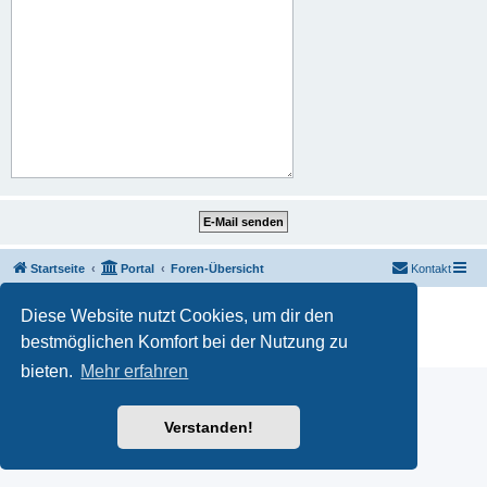
Startseite
Portal
Foren-Übersicht
Kontakt
Powered by
phpBB
® Forum Software © phpBB Limited
Diese Website nutzt Cookies, um dir den
Deutsche Übersetzung durch
phpBB.de
bestmöglichen Komfort bei der Nutzung zu
Datenschutz
|
Nutzungsbedingungen
bieten.
Mehr erfahren
Verstanden!