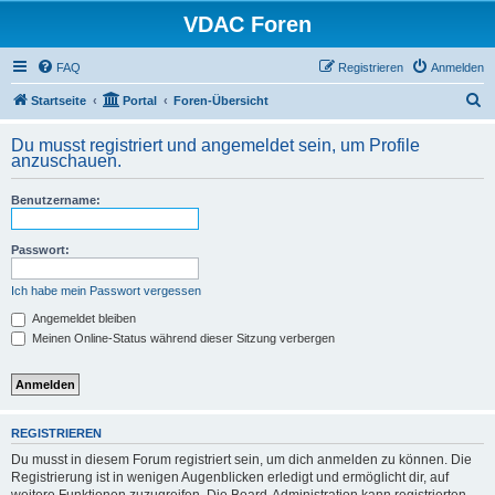
VDAC Foren
FAQ
Registrieren
Anmelden
S
Startseite
Portal
Foren-Übersicht
u
Du musst registriert und angemeldet sein, um Profile
c
anzuschauen.
h
Benutzername:
e
Passwort:
Ich habe mein Passwort vergessen
Angemeldet bleiben
Meinen Online-Status während dieser Sitzung verbergen
REGISTRIEREN
Du musst in diesem Forum registriert sein, um dich anmelden zu können. Die
Registrierung ist in wenigen Augenblicken erledigt und ermöglicht dir, auf
weitere Funktionen zuzugreifen. Die Board-Administration kann registrierten