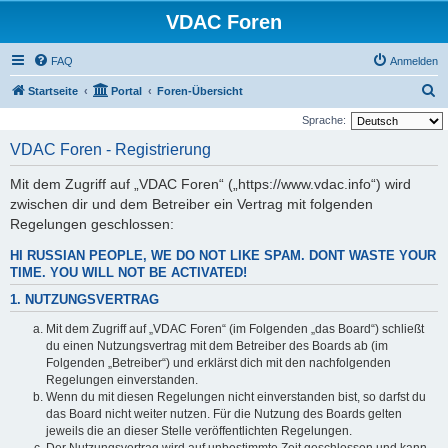
VDAC Foren
FAQ
Anmelden
S
Startseite
Portal
Foren-Übersicht
u
Sprache:
c
VDAC Foren - Registrierung
h
Mit dem Zugriff auf „VDAC Foren“ („https://www.vdac.info“) wird
e
zwischen dir und dem Betreiber ein Vertrag mit folgenden
Regelungen geschlossen:
HI RUSSIAN PEOPLE, WE DO NOT LIKE SPAM. DONT WASTE YOUR
TIME. YOU WILL NOT BE ACTIVATED!
1. NUTZUNGSVERTRAG
Mit dem Zugriff auf „VDAC Foren“ (im Folgenden „das Board“) schließt
du einen Nutzungsvertrag mit dem Betreiber des Boards ab (im
Folgenden „Betreiber“) und erklärst dich mit den nachfolgenden
Regelungen einverstanden.
Wenn du mit diesen Regelungen nicht einverstanden bist, so darfst du
das Board nicht weiter nutzen. Für die Nutzung des Boards gelten
jeweils die an dieser Stelle veröffentlichten Regelungen.