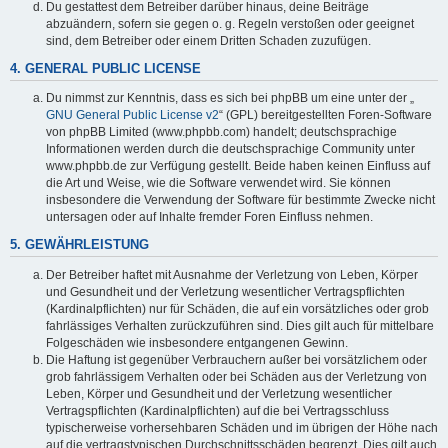
Du gestattest dem Betreiber darüber hinaus, deine Beiträge
abzuändern, sofern sie gegen o. g. Regeln verstoßen oder geeignet
sind, dem Betreiber oder einem Dritten Schaden zuzufügen.
4. GENERAL PUBLIC LICENSE
Du nimmst zur Kenntnis, dass es sich bei phpBB um eine unter der „
GNU General Public License v2
“ (GPL) bereitgestellten Foren-Software
von phpBB Limited (www.phpbb.com) handelt; deutschsprachige
Informationen werden durch die deutschsprachige Community unter
www.phpbb.de zur Verfügung gestellt. Beide haben keinen Einfluss auf
die Art und Weise, wie die Software verwendet wird. Sie können
insbesondere die Verwendung der Software für bestimmte Zwecke nicht
untersagen oder auf Inhalte fremder Foren Einfluss nehmen.
5. GEWÄHRLEISTUNG
Der Betreiber haftet mit Ausnahme der Verletzung von Leben, Körper
und Gesundheit und der Verletzung wesentlicher Vertragspflichten
(Kardinalpflichten) nur für Schäden, die auf ein vorsätzliches oder grob
fahrlässiges Verhalten zurückzuführen sind. Dies gilt auch für mittelbare
Folgeschäden wie insbesondere entgangenen Gewinn.
Die Haftung ist gegenüber Verbrauchern außer bei vorsätzlichem oder
grob fahrlässigem Verhalten oder bei Schäden aus der Verletzung von
Leben, Körper und Gesundheit und der Verletzung wesentlicher
Vertragspflichten (Kardinalpflichten) auf die bei Vertragsschluss
typischerweise vorhersehbaren Schäden und im übrigen der Höhe nach
auf die vertragstypischen Durchschnittsschäden begrenzt. Dies gilt auch