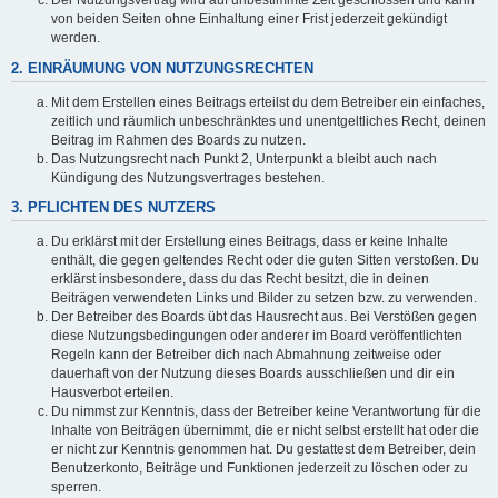
Der Nutzungsvertrag wird auf unbestimmte Zeit geschlossen und kann
von beiden Seiten ohne Einhaltung einer Frist jederzeit gekündigt
werden.
2. EINRÄUMUNG VON NUTZUNGSRECHTEN
Mit dem Erstellen eines Beitrags erteilst du dem Betreiber ein einfaches,
zeitlich und räumlich unbeschränktes und unentgeltliches Recht, deinen
Beitrag im Rahmen des Boards zu nutzen.
Das Nutzungsrecht nach Punkt 2, Unterpunkt a bleibt auch nach
Kündigung des Nutzungsvertrages bestehen.
3. PFLICHTEN DES NUTZERS
Du erklärst mit der Erstellung eines Beitrags, dass er keine Inhalte
enthält, die gegen geltendes Recht oder die guten Sitten verstoßen. Du
erklärst insbesondere, dass du das Recht besitzt, die in deinen
Beiträgen verwendeten Links und Bilder zu setzen bzw. zu verwenden.
Der Betreiber des Boards übt das Hausrecht aus. Bei Verstößen gegen
diese Nutzungsbedingungen oder anderer im Board veröffentlichten
Regeln kann der Betreiber dich nach Abmahnung zeitweise oder
dauerhaft von der Nutzung dieses Boards ausschließen und dir ein
Hausverbot erteilen.
Du nimmst zur Kenntnis, dass der Betreiber keine Verantwortung für die
Inhalte von Beiträgen übernimmt, die er nicht selbst erstellt hat oder die
er nicht zur Kenntnis genommen hat. Du gestattest dem Betreiber, dein
Benutzerkonto, Beiträge und Funktionen jederzeit zu löschen oder zu
sperren.