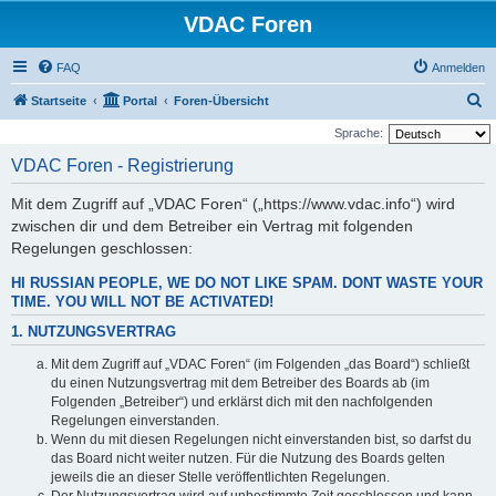
VDAC Foren
FAQ
Anmelden
S
Startseite
Portal
Foren-Übersicht
u
Sprache:
c
VDAC Foren - Registrierung
h
Mit dem Zugriff auf „VDAC Foren“ („https://www.vdac.info“) wird
e
zwischen dir und dem Betreiber ein Vertrag mit folgenden
Regelungen geschlossen:
HI RUSSIAN PEOPLE, WE DO NOT LIKE SPAM. DONT WASTE YOUR
TIME. YOU WILL NOT BE ACTIVATED!
1. NUTZUNGSVERTRAG
Mit dem Zugriff auf „VDAC Foren“ (im Folgenden „das Board“) schließt
du einen Nutzungsvertrag mit dem Betreiber des Boards ab (im
Folgenden „Betreiber“) und erklärst dich mit den nachfolgenden
Regelungen einverstanden.
Wenn du mit diesen Regelungen nicht einverstanden bist, so darfst du
das Board nicht weiter nutzen. Für die Nutzung des Boards gelten
jeweils die an dieser Stelle veröffentlichten Regelungen.