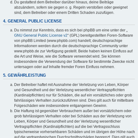
Du gestattest dem Betreiber darüber hinaus, deine Beiträge
abzuändern, sofern sie gegen o. g. Regeln verstoßen oder geeignet
sind, dem Betreiber oder einem Dritten Schaden zuzufügen.
4. GENERAL PUBLIC LICENSE
Du nimmst zur Kenntnis, dass es sich bei phpBB um eine unter der „
GNU General Public License v2
“ (GPL) bereitgestellten Foren-Software
von phpBB Limited (www.phpbb.com) handelt; deutschsprachige
Informationen werden durch die deutschsprachige Community unter
www.phpbb.de zur Verfügung gestellt. Beide haben keinen Einfluss auf
die Art und Weise, wie die Software verwendet wird. Sie können
insbesondere die Verwendung der Software für bestimmte Zwecke nicht
untersagen oder auf Inhalte fremder Foren Einfluss nehmen.
5. GEWÄHRLEISTUNG
Der Betreiber haftet mit Ausnahme der Verletzung von Leben, Körper
und Gesundheit und der Verletzung wesentlicher Vertragspflichten
(Kardinalpflichten) nur für Schäden, die auf ein vorsätzliches oder grob
fahrlässiges Verhalten zurückzuführen sind. Dies gilt auch für mittelbare
Folgeschäden wie insbesondere entgangenen Gewinn.
Die Haftung ist gegenüber Verbrauchern außer bei vorsätzlichem oder
grob fahrlässigem Verhalten oder bei Schäden aus der Verletzung von
Leben, Körper und Gesundheit und der Verletzung wesentlicher
Vertragspflichten (Kardinalpflichten) auf die bei Vertragsschluss
typischerweise vorhersehbaren Schäden und im übrigen der Höhe nach
auf die vertragstypischen Durchschnittsschäden begrenzt. Dies gilt auch