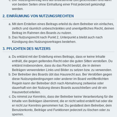
Der Nutzungsvertrag wird auf unbestimmte Zeit geschlossen und kann
von beiden Seiten ohne Einhaltung einer Frist jederzeit gekündigt
werden.
2. EINRÄUMUNG VON NUTZUNGSRECHTEN
Mit dem Erstellen eines Beitrags erteilst du dem Betreiber ein einfaches,
zeitlich und räumlich unbeschränktes und unentgeltliches Recht, deinen
Beitrag im Rahmen des Boards zu nutzen.
Das Nutzungsrecht nach Punkt 2, Unterpunkt a bleibt auch nach
Kündigung des Nutzungsvertrages bestehen.
3. PFLICHTEN DES NUTZERS
Du erklärst mit der Erstellung eines Beitrags, dass er keine Inhalte
enthält, die gegen geltendes Recht oder die guten Sitten verstoßen. Du
erklärst insbesondere, dass du das Recht besitzt, die in deinen
Beiträgen verwendeten Links und Bilder zu setzen bzw. zu verwenden.
Der Betreiber des Boards übt das Hausrecht aus. Bei Verstößen gegen
diese Nutzungsbedingungen oder anderer im Board veröffentlichten
Regeln kann der Betreiber dich nach Abmahnung zeitweise oder
dauerhaft von der Nutzung dieses Boards ausschließen und dir ein
Hausverbot erteilen.
Du nimmst zur Kenntnis, dass der Betreiber keine Verantwortung für die
Inhalte von Beiträgen übernimmt, die er nicht selbst erstellt hat oder die
er nicht zur Kenntnis genommen hat. Du gestattest dem Betreiber, dein
Benutzerkonto, Beiträge und Funktionen jederzeit zu löschen oder zu
sperren.