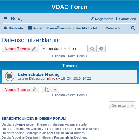
VDAC Foren
FAQ
Registrieren
Anmelden
S
Startseite
Portal
Foren-Übersicht
Rechtliche Informationen
Datenschutzerklärung
u
Datenschutzerklärung
c
Suche
Erweiterte Suche
Neues Thema
h
1 Thema • Seite
1
von
1
e
Themen
Datenschutzerklärung
Letzter Beitrag von
nimda
«
18. Okt 2018, 14:22
Neues Thema
1 Thema • Seite
1
von
1
Gehe zu
BERECHTIGUNGEN IN DIESEM FORUM
Du darfst
keine
neuen Themen in diesem Forum erstellen.
Du darfst
keine
Antworten zu Themen in diesem Forum erstellen.
Du darfst deine Beiträge in diesem Forum
nicht
ändern.
Du darfst deine Beiträge in diesem Forum
nicht
löschen.